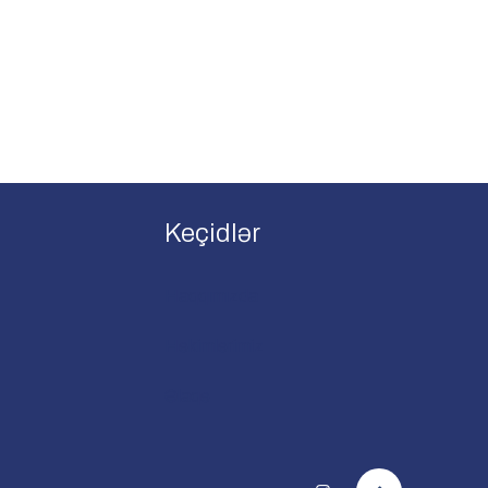
Keçidlər
Haqqımızda
Həkimlərimiz
Əlaqə