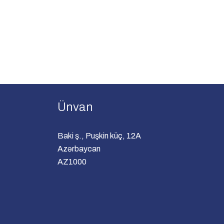
Ünvan
Baki ş., Puşkin küç, 12A
Azərbaycan
AZ1000