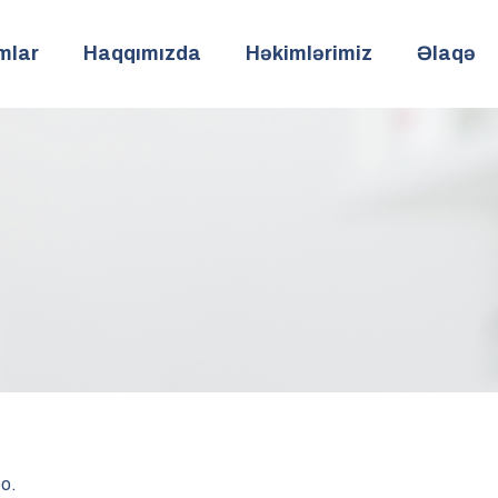
mlar
Haqqımızda
Həkimlərimiz
Əlaqə
eo.