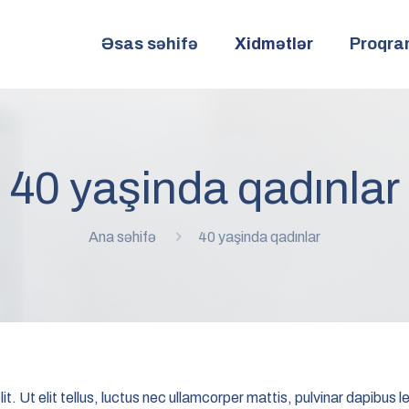
Əsas səhifə
Xidmətlər
Proqra
40 yaşinda qadınlar
Ana səhifə
40 yaşinda qadınlar
. Ut elit tellus, luctus nec ullamcorper mattis, pulvinar dapibus l