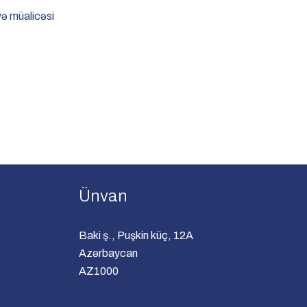
və müalicəsi
Ünvan
Baki ş., Puşkin küç, 12A
Azərbaycan
AZ1000