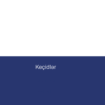
Keçidlər
Haqqımızda
Həkimlərimiz
Əlaqə