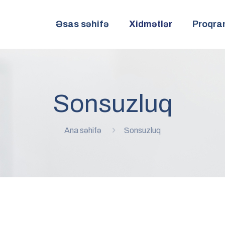
Əsas səhifə
Xidmətlər
Proqra
Sonsuzluq
Ana səhifə
Sonsuzluq