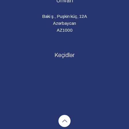
Ünvan
Baki ş., Puşkin küç, 12A
Azərbaycan
AZ1000
Keçidlər
Haqqımızda
Həkimlərimiz
Əlaqə