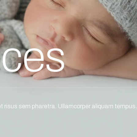
ices
t risus sem pharetra. Ullamcorper aliquam tempus