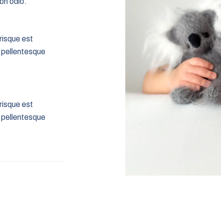
bh odio.
risque est
s pellentesque
risque est
s pellentesque