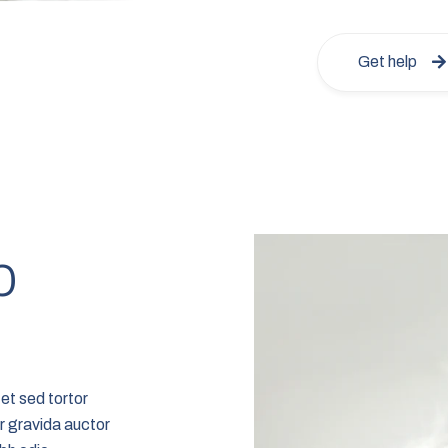
Get help
p
et sed tortor
r gravida auctor