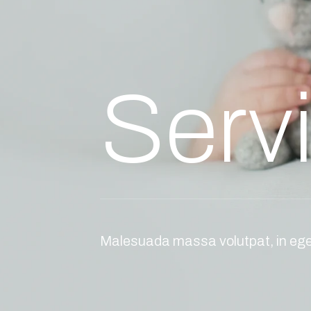
Serv
Malesuada massa volutpat, in ege