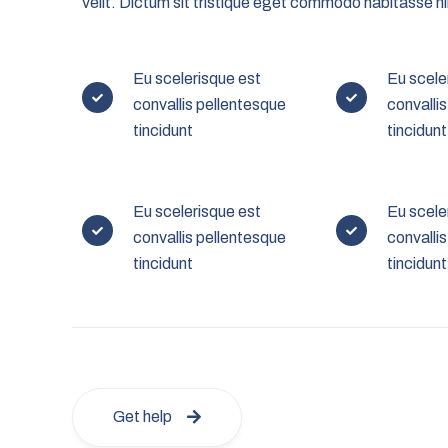
velit. Dictum sit tristique eget commodo habitasse ni
Eu scelerisque est
Eu scele
convallis pellentesque
convalli
tincidunt
tincidunt
Eu scelerisque est
Eu scele
convallis pellentesque
convalli
tincidunt
tincidunt
Get help