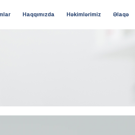
mlar
Haqqımızda
Həkimlərimiz
Əlaqə