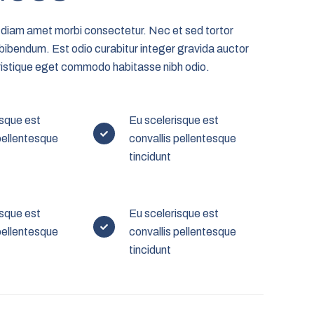
 diam amet morbi consectetur. Nec et sed tortor
bibendum. Est odio curabitur integer gravida auctor
 tristique eget commodo habitasse nibh odio.
isque est
Eu scelerisque est
pellentesque
convallis pellentesque
tincidunt
isque est
Eu scelerisque est
pellentesque
convallis pellentesque
tincidunt