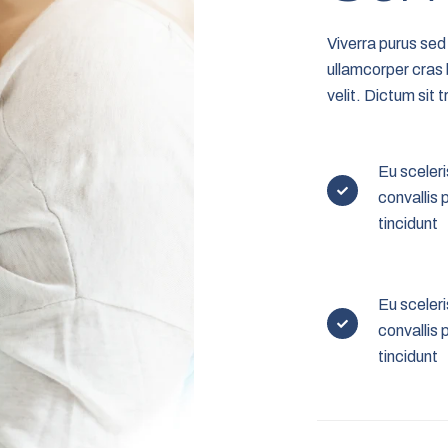
Viverra purus sed
ullamcorper cras 
velit. Dictum sit
Eu sceler
convallis 
tincidunt
Eu sceler
convallis 
tincidunt