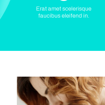
Erat amet scelerisque
faucibus eleifend in.