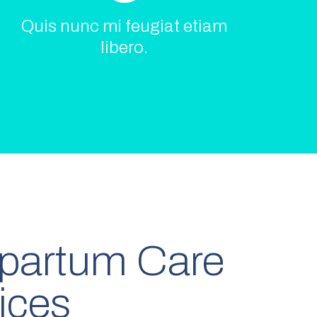
Quis nunc mi feugiat etiam
libero.
partum Care
ices