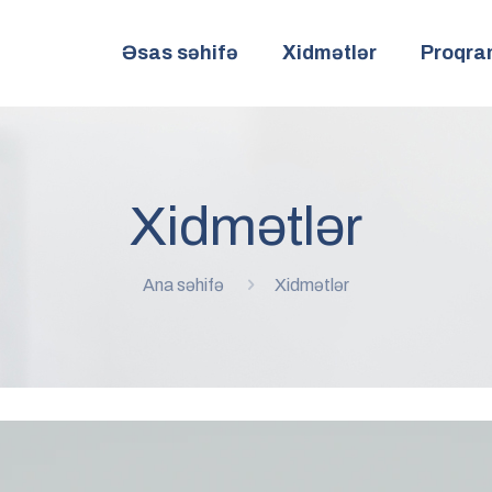
Əsas səhifə
Xidmətlər
Proqra
Xidmətlər
Ana səhifə
Xidmətlər